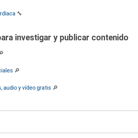
ardíaca
🔧
ara investigar y publicar contenido
🔎
iales
🔎
 audio y vídeo gratis
🔎