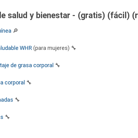
 salud y bienestar - (gratis) (fácil) (
uínea
🔎
aludable WHR
(para mujeres) 🔧
taje de grasa corporal
🔧
a corporal
🔧
madas
🔧
as
🔧