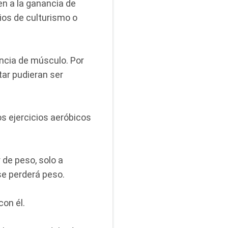
n a la ganancia de
cios de culturismo o
ancia de músculo. Por
ar pudieran ser
os ejercicios aeróbicos
r de peso, solo a
se perderá peso.
con él.