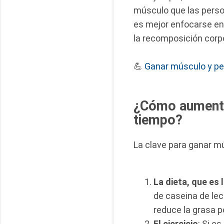
músculo que las perso
es mejor enfocarse en
la recomposición corp
💪
Ganar músculo y per
¿Cómo aumenta
tiempo?
La clave para ganar mú
La dieta, que es l
de caseina de le
reduce la grasa po
El ejercicio
: Si e