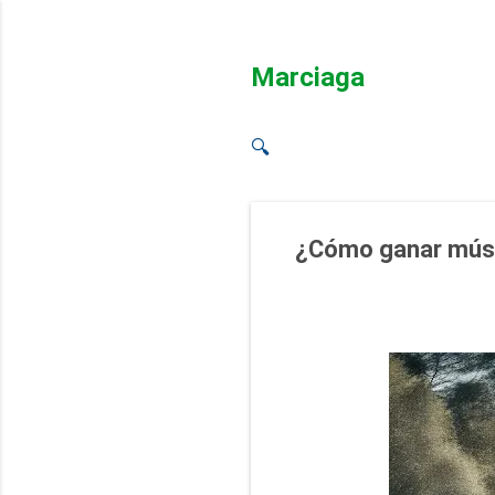
Marciaga
🔍
¿Cómo ganar múscu