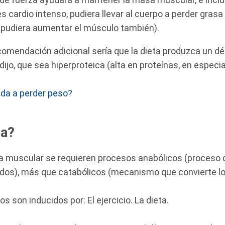
 es cardio intenso, pudiera llevar al cuerpo a perder gras
 pudiera aumentar el músculo también).
comendación adicional sería que la dieta produzca un déf
dijo, que sea hiperproteica (alta en proteínas, en especi
da a perder peso?
na?
a muscular se requieren procesos anabólicos (proceso
idos), más que catabólicos (mecanismo que convierte los
 son inducidos por: El ejercicio. La dieta.