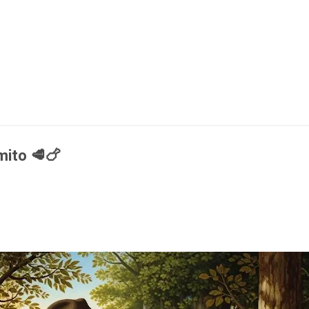
Ir al contenido principal
mito 🥩🍗