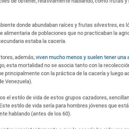
iles de obtener, relativamente hablando, como frutas y 
iente donde abundaban raíces y frutas silvestres, es l
te alimentaria de poblaciones que no practicaban la agricu
secundaria estaba la cacería.
ctores, además,
viven mucho menos y suelen tener una a
go, esta mortalidad no se asocia tanto con la recolección
 principalmente con la práctica de la cacería y luego ac
 de Venezuela).
mos el estilo de vida de estos grupos cazadores, sencil
. Este estilo de vida sería para hombres jóvenes que est
nte hablando (antes de los 60).